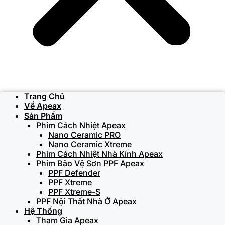
Trang Chủ
Về Apeax
Sản Phẩm
Phim Cách Nhiệt Apeax
Nano Ceramic PRO
Nano Ceramic Xtreme
Phim Cách Nhiệt Nhà Kính Apeax
Phim Bảo Vệ Sơn PPF Apeax
PPF Defender
PPF Xtreme
PPF Xtreme-S
PPF Nội Thất Nhà Ở Apeax
Hệ Thống
Tham Gia Apeax