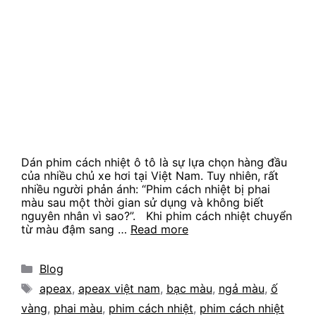
Dán phim cách nhiệt ô tô là sự lựa chọn hàng đầu
của nhiều chủ xe hơi tại Việt Nam. Tuy nhiên, rất
nhiều người phản ánh: “Phim cách nhiệt bị phai
màu sau một thời gian sử dụng và không biết
nguyên nhân vì sao?”. Khi phim cách nhiệt chuyển
từ màu đậm sang …
Read more
Categories
Blog
Tags
apeax
,
apeax việt nam
,
bạc màu
,
ngả màu
,
ố
vàng
,
phai màu
,
phim cách nhiệt
,
phim cách nhiệt