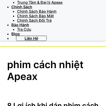
Trung Tâm & Đại lý Apeax
Chính Sách
Chính Sách Bảo Hành
Chính Sách Bảo Mật
Chính Sách Đổi Trả
Bảo Hành
Tra Cứu
Blog
Liên Hệ
phim cách nhiệt
Apeax
8 Lợi ích khi dán phim cách