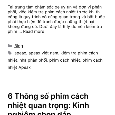
Tại trung tâm chăm sóc xe uy tín và đơn vị phân
phối, việc kiểm tra phim cách nhiệt trước khi thi
công là quy trình vô cùng quan trọng và bắt buộc
phải thực hiện để tránh được những thiệt hại
không đáng có. Dưới đây là 6 lý do nên kiểm tra
phim …
Read more
Categories
Blog
Tags
apeax
,
apeax việt nam
,
kiểm tra phim cách
nhiệt
,
nhà phân phối
,
phim cách nhiệt
,
phim cách
nhiệt Apeax
6 Thông số phim cách
nhiệt quan trọng: Kinh
nghiệm chọn dán