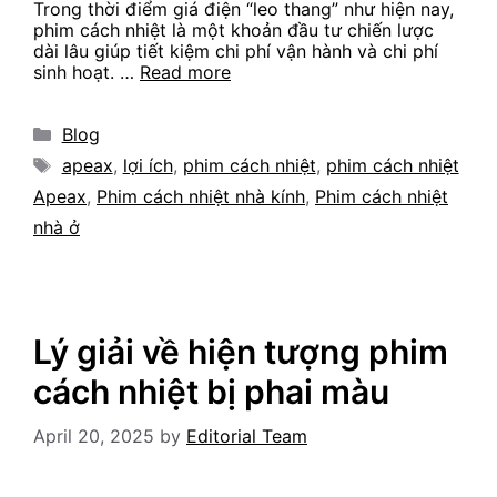
Trong thời điểm giá điện “leo thang” như hiện nay,
phim cách nhiệt là một khoản đầu tư chiến lược
dài lâu giúp tiết kiệm chi phí vận hành và chi phí
sinh hoạt. …
Read more
Categories
Blog
Tags
apeax
,
lợi ích
,
phim cách nhiệt
,
phim cách nhiệt
Apeax
,
Phim cách nhiệt nhà kính
,
Phim cách nhiệt
nhà ở
Lý giải về hiện tượng phim
cách nhiệt bị phai màu
April 20, 2025
by
Editorial Team