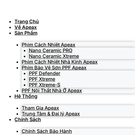
Skip
to
content
Trang Chủ
Về Apeax
Sản Phẩm
Phim Cách Nhiệt Apeax
Nano Ceramic PRO
Nano Ceramic Xtreme
Phim Cách Nhiệt Nhà Kính Apeax
Phim Bảo Vệ Sơn PPF Apeax
PPF Defender
PPF Xtreme
PPF Xtreme-S
PPF Nội Thất Nhà Ở Apeax
Hệ Thống
Tham Gia Apeax
Trung Tâm & Đại lý Apeax
Chính Sách
Chính Sách Bảo Hành