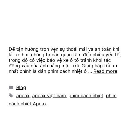
Để tận hưởng trọn vẹn sự thoải mái và an toàn khi
lái xe hơi, chúng ta cần quan tâm đến nhiều yếu tố,
trong đó có việc bảo vệ xe ô tô tránh khỏi tác
động xấu của ánh nắng mặt trời. Giải pháp tối ưu
nhất chính là dán phim cách nhiệt ô …
Read more
Categories
Blog
Tags
apeax
,
apeax việt nam
,
phim cách nhiệt
,
phim
cách nhiệt Apeax