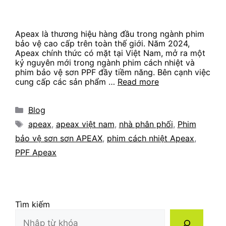
Apeax là thương hiệu hàng đầu trong ngành phim
bảo vệ cao cấp trên toàn thế giới. Năm 2024,
Apeax chính thức có mặt tại Việt Nam, mở ra một
kỷ nguyên mới trong ngành phim cách nhiệt và
phim bảo vệ sơn PPF đầy tiềm năng. Bên cạnh việc
cung cấp các sản phẩm …
Read more
Categories
Blog
Tags
apeax
,
apeax việt nam
,
nhà phân phối
,
Phim
bảo vệ sơn sơn APEAX
,
phim cách nhiệt Apeax
,
PPF Apeax
Tìm kiếm