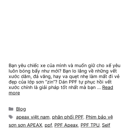
Bạn yêu chiếc xe của mình và muốn giữ cho xế yêu
luôn bóng bẩy như mới? Bạn lo lắng về những vết
xước dăm, đá văng, hay va quẹt nhẹ làm mất đi vẻ
đẹp của lớp sơn “zin”? Dán PPF tự phục hồi vết
xước chính là giải pháp tốt nhất mà bạn …
Read
more
Categories
Blog
Tags
apeax việt nam
,
phân phối PPF
,
Phim bảo vệ
sơn sơn APEAX
,
ppf
,
PPF Apeax
,
PPF TPU
,
Self