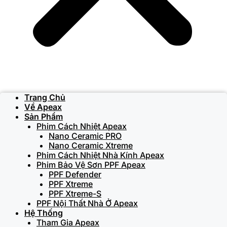
Trang Chủ
Về Apeax
Sản Phẩm
Phim Cách Nhiệt Apeax
Nano Ceramic PRO
Nano Ceramic Xtreme
Phim Cách Nhiệt Nhà Kính Apeax
Phim Bảo Vệ Sơn PPF Apeax
PPF Defender
PPF Xtreme
PPF Xtreme-S
PPF Nội Thất Nhà Ở Apeax
Hệ Thống
Tham Gia Apeax