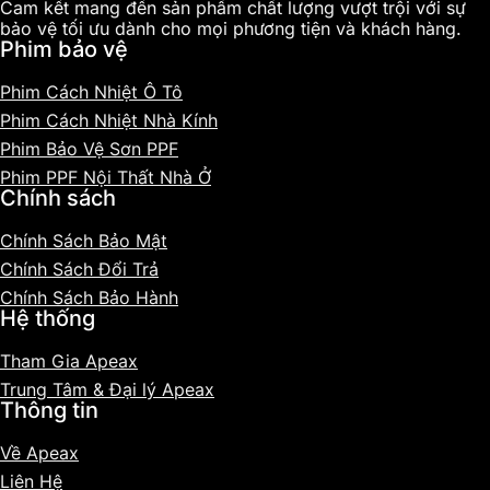
Cam kết mang đến sản phẩm chất lượng vượt trội với sự
bảo vệ tối ưu dành cho mọi phương tiện và khách hàng.
Phim bảo vệ
Phim Cách Nhiệt Ô Tô
Phim Cách Nhiệt Nhà Kính
Phim Bảo Vệ Sơn PPF
Phim PPF Nội Thất Nhà Ở
Chính sách
Chính Sách Bảo Mật
Chính Sách Đổi Trả
Chính Sách Bảo Hành
Hệ thống
Tham Gia Apeax
Trung Tâm & Đại lý Apeax
Thông tin
Về Apeax
Liên Hệ