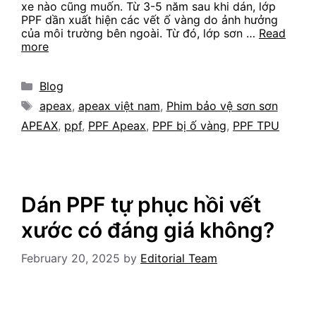
xe nào cũng muốn. Từ 3-5 năm sau khi dán, lớp
PPF dần xuất hiện các vết ố vàng do ảnh hưởng
của môi trường bên ngoài. Từ đó, lớp sơn …
Read
more
Categories
Blog
Tags
apeax
,
apeax việt nam
,
Phim bảo vệ sơn sơn
APEAX
,
ppf
,
PPF Apeax
,
PPF bị ố vàng
,
PPF TPU
Dán PPF tự phục hồi vết
xước có đáng giá không?
February 20, 2025
by
Editorial Team