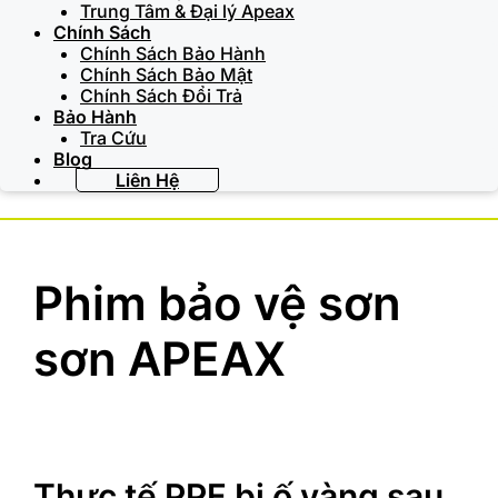
Trung Tâm & Đại lý Apeax
Chính Sách
Chính Sách Bảo Hành
Chính Sách Bảo Mật
Chính Sách Đổi Trả
Bảo Hành
Tra Cứu
Blog
Liên Hệ
Phim bảo vệ sơn
sơn APEAX
Thực tế PPF bị ố vàng sau