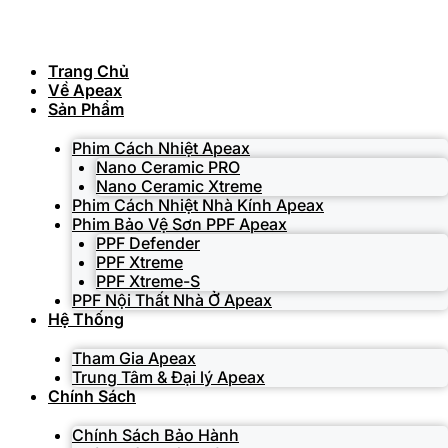
Skip
to
content
Trang Chủ
Về Apeax
Sản Phẩm
Phim Cách Nhiệt Apeax
Nano Ceramic PRO
Nano Ceramic Xtreme
Phim Cách Nhiệt Nhà Kính Apeax
Phim Bảo Vệ Sơn PPF Apeax
PPF Defender
PPF Xtreme
PPF Xtreme-S
PPF Nội Thất Nhà Ở Apeax
Hệ Thống
Tham Gia Apeax
Trung Tâm & Đại lý Apeax
Chính Sách
Chính Sách Bảo Hành