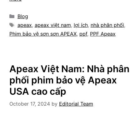
Categories
Blog
Tags
apeax
,
apeax việt nam
,
lợi ích
,
nhà phân phối
,
Phim bảo vệ sơn sơn APEAX
,
ppf
,
PPF Apeax
Apeax Việt Nam: Nhà phân
phối phim bảo vệ Apeax
USA cao cấp
October 17, 2024
by
Editorial Team