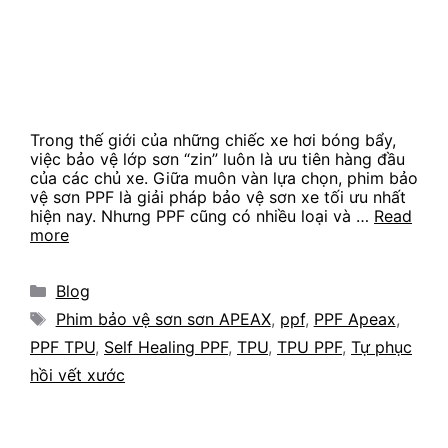
Trong thế giới của những chiếc xe hơi bóng bẩy,
việc bảo vệ lớp sơn “zin” luôn là ưu tiên hàng đầu
của các chủ xe. Giữa muôn vàn lựa chọn, phim bảo
vệ sơn PPF là giải pháp bảo vệ sơn xe tối ưu nhất
hiện nay. Nhưng PPF cũng có nhiều loại và …
Read
more
Categories
Blog
Tags
Phim bảo vệ sơn sơn APEAX
,
ppf
,
PPF Apeax
,
PPF TPU
,
Self Healing PPF
,
TPU
,
TPU PPF
,
Tự phục
hồi vết xước