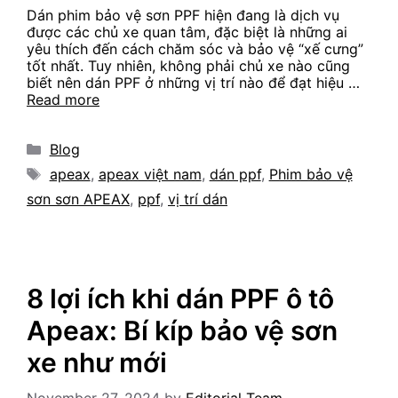
Dán phim bảo vệ sơn PPF hiện đang là dịch vụ
được các chủ xe quan tâm, đặc biệt là những ai
yêu thích đến cách chăm sóc và bảo vệ “xế cưng”
tốt nhất. Tuy nhiên, không phải chủ xe nào cũng
biết nên dán PPF ở những vị trí nào để đạt hiệu …
Read more
Categories
Blog
Tags
apeax
,
apeax việt nam
,
dán ppf
,
Phim bảo vệ
sơn sơn APEAX
,
ppf
,
vị trí dán
8 lợi ích khi dán PPF ô tô
Apeax: Bí kíp bảo vệ sơn
xe như mới
November 27, 2024
by
Editorial Team