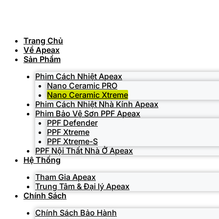
Skip
to
content
Trang Chủ
Về Apeax
Sản Phẩm
Phim Cách Nhiệt Apeax
Nano Ceramic PRO
Nano Ceramic Xtreme
Phim Cách Nhiệt Nhà Kính Apeax
Phim Bảo Vệ Sơn PPF Apeax
PPF Defender
PPF Xtreme
PPF Xtreme-S
PPF Nội Thất Nhà Ở Apeax
Hệ Thống
Tham Gia Apeax
Trung Tâm & Đại lý Apeax
Chính Sách
Chính Sách Bảo Hành