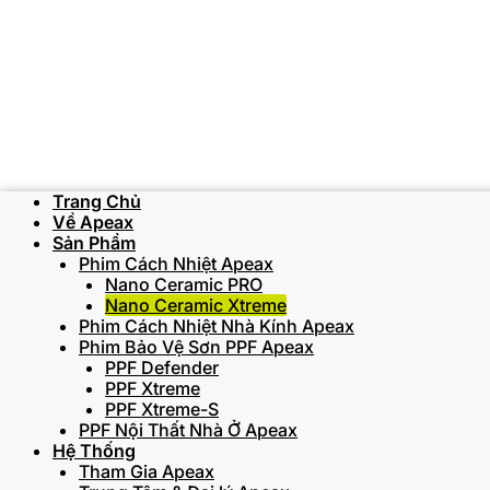
Trang Chủ
Về Apeax
Sản Phẩm
Phim Cách Nhiệt Apeax
Nano Ceramic PRO
Nano Ceramic Xtreme
Phim Cách Nhiệt Nhà Kính Apeax
Phim Bảo Vệ Sơn PPF Apeax
PPF Defender
PPF Xtreme
PPF Xtreme-S
PPF Nội Thất Nhà Ở Apeax
Hệ Thống
Tham Gia Apeax