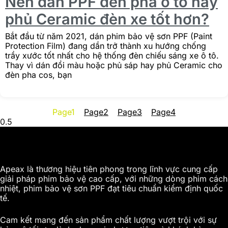
Nên dán PPF đèn pha ô tô hay
phủ Ceramic đèn xe tốt hơn?
Bắt đầu từ năm 2021, dán phim bảo vệ sơn PPF (Paint
Protection Film) đang dần trở thành xu hướng chống
trầy xước tốt nhất cho hệ thống đèn chiếu sáng xe ô tô.
Thay vì dán đổi màu hoặc phủ sáp hay phủ Ceramic cho
đèn pha cos, bạn
Page
1
Page
2
Page
3
Page
4
Apeax là thương hiệu tiên phong trong lĩnh vực cung cấp
giải pháp phim bảo vệ cao cấp, với những dòng phim cách
nhiệt, phim bảo vệ sơn PPF đạt tiêu chuẩn kiểm định quốc
tế.
Cam kết mang đến sản phẩm chất lượng vượt trội với sự