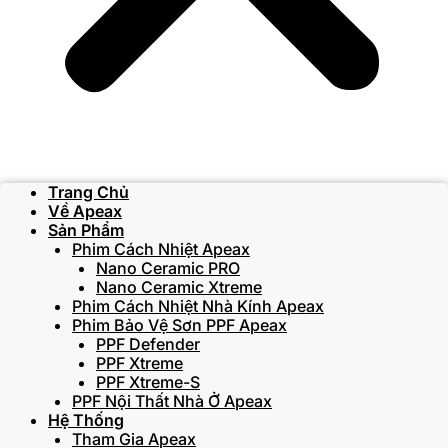
Trang Chủ
Về Apeax
Sản Phẩm
Phim Cách Nhiệt Apeax
Nano Ceramic PRO
Nano Ceramic Xtreme
Phim Cách Nhiệt Nhà Kính Apeax
Phim Bảo Vệ Sơn PPF Apeax
PPF Defender
PPF Xtreme
PPF Xtreme-S
PPF Nội Thất Nhà Ở Apeax
Hệ Thống
Tham Gia Apeax