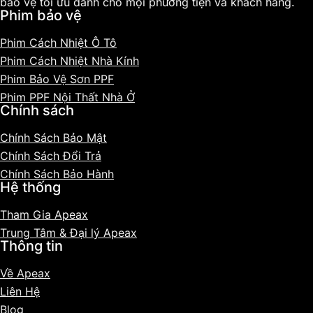
bảo vệ tối ưu dành cho mọi phương tiện và khách hàng.
Phim bảo vệ
Phim Cách Nhiệt Ô Tô
Phim Cách Nhiệt Nhà Kính
Phim Bảo Vệ Sơn PPF
Phim PPF Nội Thất Nhà Ở
Chính sách
Chính Sách Bảo Mật
Chính Sách Đổi Trả
Chính Sách Bảo Hành
Hệ thống
Tham Gia Apeax
Trung Tâm & Đại lý Apeax
Thông tin
Về Apeax
Liên Hệ
Blog