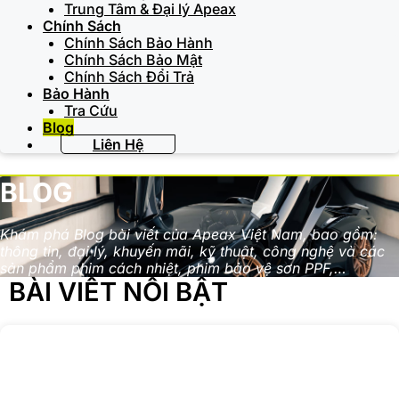
Trung Tâm & Đại lý Apeax
Chính Sách
Chính Sách Bảo Hành
Chính Sách Bảo Mật
Chính Sách Đổi Trả
Bảo Hành
Tra Cứu
Blog
Liên Hệ
BLOG
Khám phá Blog bài viết của Apeax Việt Nam, bao gồm:
thông tin, đại lý, khuyến mãi, kỹ thuật, công nghệ và các
sản phẩm phim cách nhiệt, phim bảo vệ sơn PPF,…
BÀI VIẾT NỔI BẬT