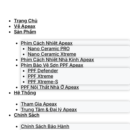
Skip
to
content
Trang Chủ
Về Apeax
Sản Phẩm
Phim Cách Nhiệt Apeax
Nano Ceramic PRO
Nano Ceramic Xtreme
Phim Cách Nhiệt Nhà Kính Apeax
Phim Bảo Vệ Sơn PPF Apeax
PPF Defender
PPF Xtreme
PPF Xtreme-S
PPF Nội Thất Nhà Ở Apeax
Hệ Thống
Tham Gia Apeax
Trung Tâm & Đại lý Apeax
Chính Sách
Chính Sách Bảo Hành