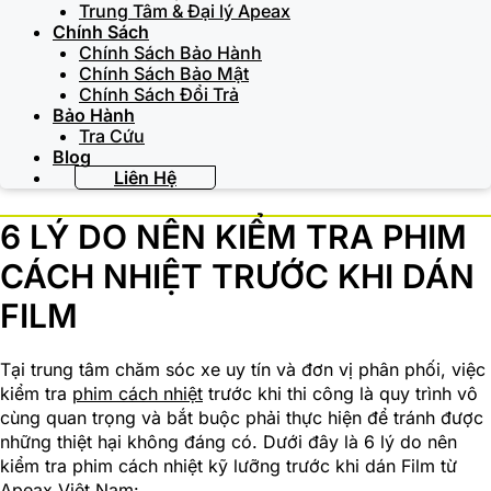
Trung Tâm & Đại lý Apeax
Chính Sách
Chính Sách Bảo Hành
Chính Sách Bảo Mật
Chính Sách Đổi Trả
Bảo Hành
Tra Cứu
Blog
Liên Hệ
6 LÝ DO NÊN KIỂM TRA PHIM
CÁCH NHIỆT TRƯỚC KHI DÁN
FILM
Tại trung tâm chăm sóc xe uy tín và đơn vị phân phối, việc
kiểm tra
phim cách nhiệt
trước khi thi công là quy trình vô
cùng quan trọng và bắt buộc phải thực hiện để tránh được
những thiệt hại không đáng có. Dưới đây là 6 lý do nên
kiểm tra phim cách nhiệt kỹ lưỡng trước khi dán Film từ
Apeax Việt Nam: