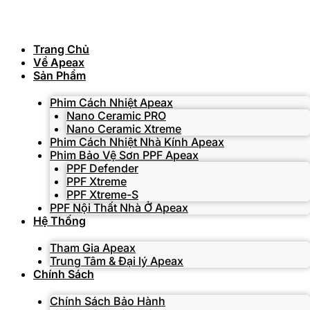
Skip
to
content
Trang Chủ
Về Apeax
Sản Phẩm
Phim Cách Nhiệt Apeax
Nano Ceramic PRO
Nano Ceramic Xtreme
Phim Cách Nhiệt Nhà Kính Apeax
Phim Bảo Vệ Sơn PPF Apeax
PPF Defender
PPF Xtreme
PPF Xtreme-S
PPF Nội Thất Nhà Ở Apeax
Hệ Thống
Tham Gia Apeax
Trung Tâm & Đại lý Apeax
Chính Sách
Chính Sách Bảo Hành