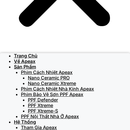
Trang Chủ
Về Apeax
Sản Phẩm
Phim Cách Nhiệt Apeax
Nano Ceramic PRO
Nano Ceramic Xtreme
Phim Cách Nhiệt Nhà Kính Apeax
Phim Bảo Vệ Sơn PPF Apeax
PPF Defender
PPF Xtreme
PPF Xtreme-S
PPF Nội Thất Nhà Ở Apeax
Hệ Thống
Tham Gia Apeax