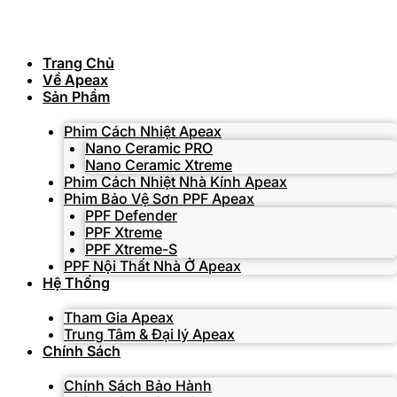
Skip
to
content
Trang Chủ
Về Apeax
Sản Phẩm
Phim Cách Nhiệt Apeax
Nano Ceramic PRO
Nano Ceramic Xtreme
Phim Cách Nhiệt Nhà Kính Apeax
Phim Bảo Vệ Sơn PPF Apeax
PPF Defender
PPF Xtreme
PPF Xtreme-S
PPF Nội Thất Nhà Ở Apeax
Hệ Thống
Tham Gia Apeax
Trung Tâm & Đại lý Apeax
Chính Sách
Chính Sách Bảo Hành