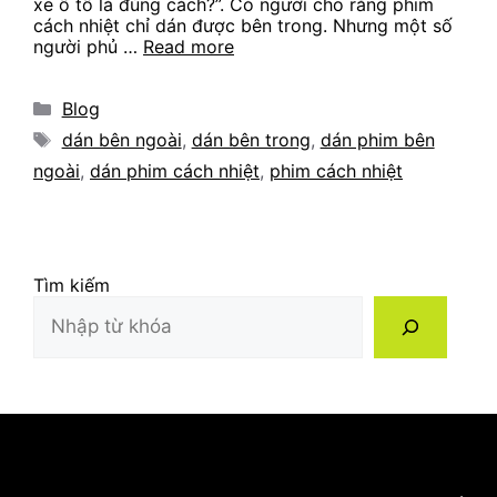
xe ô tô là đúng cách?”. Có người cho rằng phim
cách nhiệt chỉ dán được bên trong. Nhưng một số
người phủ …
Read more
Categories
Blog
Tags
dán bên ngoài
,
dán bên trong
,
dán phim bên
ngoài
,
dán phim cách nhiệt
,
phim cách nhiệt
Tìm kiếm