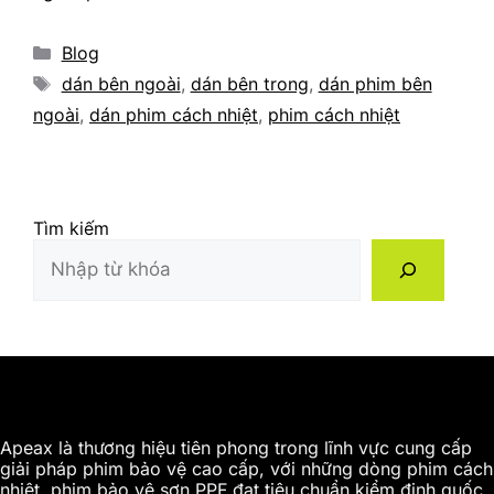
Categories
Blog
Tags
dán bên ngoài
,
dán bên trong
,
dán phim bên
ngoài
,
dán phim cách nhiệt
,
phim cách nhiệt
Tìm kiếm
Apeax là thương hiệu tiên phong trong lĩnh vực cung cấp
giải pháp phim bảo vệ cao cấp, với những dòng phim cách
nhiệt, phim bảo vệ sơn PPF đạt tiêu chuẩn kiểm định quốc