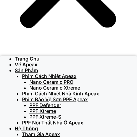
Trang Chủ
Về Apeax
Sản Phẩm
Phim Cách Nhiệt Apeax
Nano Ceramic PRO
Nano Ceramic Xtreme
Phim Cách Nhiệt Nhà Kính Apeax
Phim Bảo Vệ Sơn PPF Apeax
PPF Defender
PPF Xtreme
PPF Xtreme-S
PPF Nội Thất Nhà Ở Apeax
Hệ Thống
Tham Gia Apeax