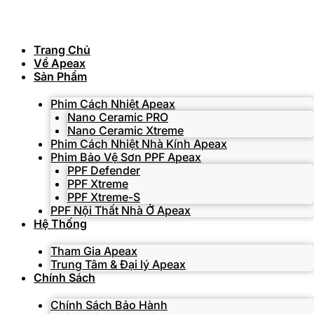
Skip
to
content
Trang Chủ
Về Apeax
Sản Phẩm
Phim Cách Nhiệt Apeax
Nano Ceramic PRO
Nano Ceramic Xtreme
Phim Cách Nhiệt Nhà Kính Apeax
Phim Bảo Vệ Sơn PPF Apeax
PPF Defender
PPF Xtreme
PPF Xtreme-S
PPF Nội Thất Nhà Ở Apeax
Hệ Thống
Tham Gia Apeax
Trung Tâm & Đại lý Apeax
Chính Sách
Chính Sách Bảo Hành