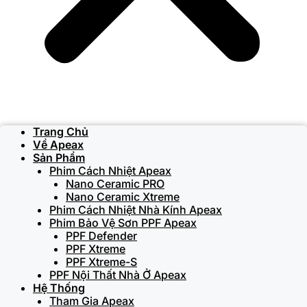
Trang Chủ
Về Apeax
Sản Phẩm
Phim Cách Nhiệt Apeax
Nano Ceramic PRO
Nano Ceramic Xtreme
Phim Cách Nhiệt Nhà Kính Apeax
Phim Bảo Vệ Sơn PPF Apeax
PPF Defender
PPF Xtreme
PPF Xtreme-S
PPF Nội Thất Nhà Ở Apeax
Hệ Thống
Tham Gia Apeax