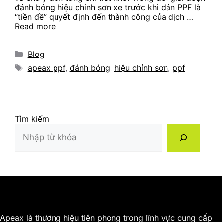
đánh bóng hiệu chỉnh sơn xe trước khi dán PPF là
“tiền đề” quyết định đến thành công của dịch …
Read more
Categories
Blog
Tags
apeax ppf
,
đánh bóng
,
hiệu chỉnh sơn
,
ppf
Tìm kiếm
Apeax là thương hiệu tiên phong trong lĩnh vực cung cấp