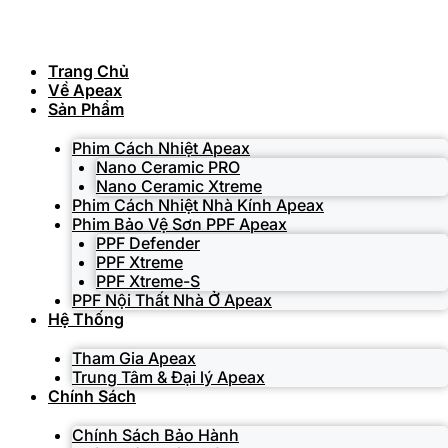
Skip
to
content
Trang Chủ
Về Apeax
Sản Phẩm
Phim Cách Nhiệt Apeax
Nano Ceramic PRO
Nano Ceramic Xtreme
Phim Cách Nhiệt Nhà Kính Apeax
Phim Bảo Vệ Sơn PPF Apeax
PPF Defender
PPF Xtreme
PPF Xtreme-S
PPF Nội Thất Nhà Ở Apeax
Hệ Thống
Tham Gia Apeax
Trung Tâm & Đại lý Apeax
Chính Sách
Chính Sách Bảo Hành