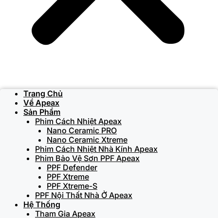
Trang Chủ
Về Apeax
Sản Phẩm
Phim Cách Nhiệt Apeax
Nano Ceramic PRO
Nano Ceramic Xtreme
Phim Cách Nhiệt Nhà Kính Apeax
Phim Bảo Vệ Sơn PPF Apeax
PPF Defender
PPF Xtreme
PPF Xtreme-S
PPF Nội Thất Nhà Ở Apeax
Hệ Thống
Tham Gia Apeax