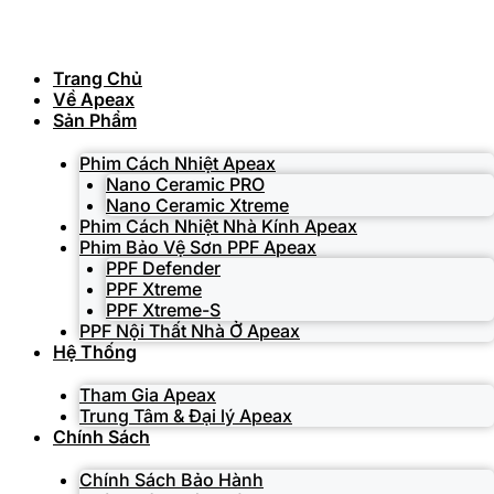
Skip
to
content
Trang Chủ
Về Apeax
Sản Phẩm
Phim Cách Nhiệt Apeax
Nano Ceramic PRO
Nano Ceramic Xtreme
Phim Cách Nhiệt Nhà Kính Apeax
Phim Bảo Vệ Sơn PPF Apeax
PPF Defender
PPF Xtreme
PPF Xtreme-S
PPF Nội Thất Nhà Ở Apeax
Hệ Thống
Tham Gia Apeax
Trung Tâm & Đại lý Apeax
Chính Sách
Chính Sách Bảo Hành