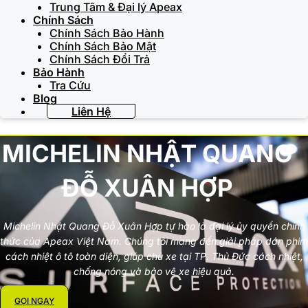
Trung Tâm & Đại lý Apeax
Chính Sách
Chính Sách Bảo Hành
Chính Sách Bảo Mật
Chính Sách Đổi Trả
Bảo Hành
Tra Cứu
Blog
Liên Hệ
MICHELIN NHẬT QUANG
ĐỖ XUÂN HỢP
Michelin Nhật Quang Đỗ Xuân Hợp tự hào là đại lý ủy quyền chính
thức của Apeax Việt Nam. Chúng tôi mang đến giải pháp dán phim
cách nhiệt ô tô toàn diện, giúp chủ xe tại TP. Thủ Đức cách nhiệt,
chống nóng và bảo vệ xe hiệu quả.
GỌI NGAY